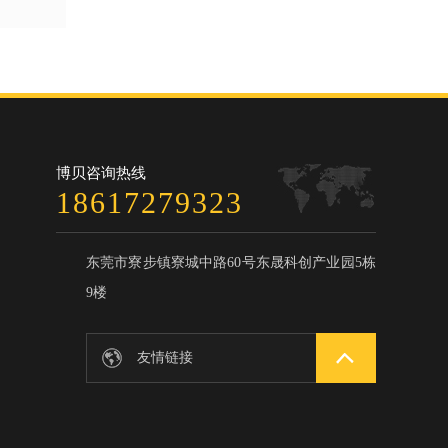
博贝咨询热线
18617279323
东莞市寮步镇寮城中路60号东晟科创产业园5栋
9楼
DC插座
友情链接
微型输送带