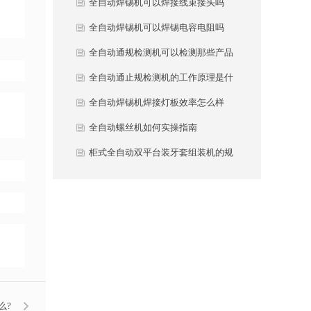
全自动焊锡机可以焊接线束接头吗
全自动焊锡机可以焊锡电容电阻吗
全自动通规检测机可以检测那些产品
呢
全自动通止规检测机的工作原理是什
么?
全自动焊锡机焊接灯板效率怎么样
全自动螺丝机如何实操指南
柜式全自动双平台装牙套组装机的规
格参数有哪些?
么?