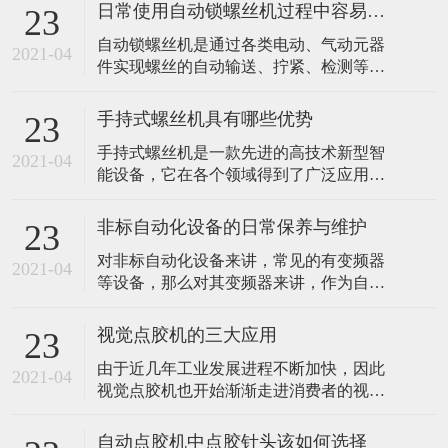
日常使用自动锁螺丝机过程中容易忽视哪些问题？
23
​自动锁螺丝机是通过各类电动、气动元器
2021-04
件实现螺丝的自动输送、拧紧、检测等工
序，通过设备来简化螺丝紧固工序，达到
减少人工数量及减少人工误操作带来的不
手持式螺丝机具有哪些优势
23
良因素。是一种典型的非标自动化设备。
手持式螺丝机是一款先进的高技术新型智
由于其属于非标自动化设备，具有可定制
2021-04
能设备，它在各个领域得到了广泛应用。
的特性，涉及螺丝紧固的产品都能获得相
比如我们常见的汽车生产加工行业，灯具
应的解决方案，应用领域较为广泛。那么
行业和各大电子产品生产中都离不开它。
平常使用自
非标自动化设备的日常保养与维护
23
想必大家一定十分好奇，手持式螺丝机的
对非标自动化设备来讲，常见的有变频器
优势到底有哪些。 1、多功能长时效 手持
2021-04
等设备，那么对其变频器来讲，作为自动
式螺丝机具备完善齐全的功能且长时效工
化领域不可或缺的部件，应如何对其进行
作的优势，该设备具有先进的超声技术熔
保养与维护呢? 首先就保养过程来讲，有些
接，移
视觉点胶机的三大应用
23
保养是需要每天进行的，比如对变频器的
由于近几年工业发展进程不断加快，因此
环境温度与湿度进行检查，因为其对变频
2021-04
视觉点胶机也开始渐渐走进消费者的视线
器会产生比较重要的影响，当环境过高的
中，并开始广泛应用于整个工业的应用领
时候是很容易导致变频器功率器件发生损
域且备受青睐。主要是因为它拥有超大储
坏，或
自动点胶机中点胶针头该如何选择