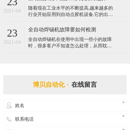
23
存的硬盘，以及附带视觉检测定位系统而
随着现在工业水平的不断提高,越来越多的
能够有效辅助程式编辑，实时追踪坐标轨
2021-04
行业开始应用到自动点胶机设备,它的出现
迹，大大提升编程的效率。那么拥有如此
替代了传统手动点胶作业方式,提升了产品
优势的视觉点胶机都有哪些应用呢？ 1、人
品质与效率。点胶针头在自动点胶机中扮
工智能
全自动焊锡机故障要如何检测
23
演着很重要的角色,不同的胶水需要配不同
全自动焊锡机在使用中出现一些小的故障
样式的点胶针头,它将直接与间接影响着点
2021-04
时，很多客户不知道怎么处理，从而耽误
胶机的点胶质量与效果,由此可见其点胶针
了自动进行生产的时间，造成一些损失。
头的重要性。那么自动点胶机中点胶
在遇到焊锡机不能焊锡等故障的时候，客
户可以第一时间跟我司反映，同时自己也
可以学习一些全自动焊锡机检测故障的方
法，做到有备无患。那么全自动焊锡机故
博贝自动化 ·
在线留言
障要如何检测? 1. 检测全自动焊锡机所有的
电