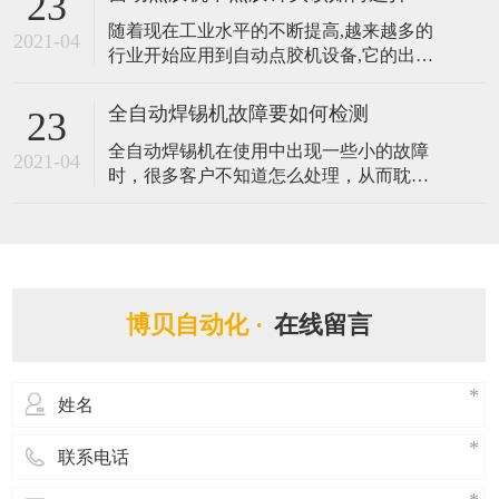
23
存的硬盘，以及附带视觉检测定位系统而
随着现在工业水平的不断提高,越来越多的
能够有效辅助程式编辑，实时追踪坐标轨
2021-04
行业开始应用到自动点胶机设备,它的出现
迹，大大提升编程的效率。那么拥有如此
替代了传统手动点胶作业方式,提升了产品
优势的视觉点胶机都有哪些应用呢？ 1、人
品质与效率。点胶针头在自动点胶机中扮
工智能
全自动焊锡机故障要如何检测
23
演着很重要的角色,不同的胶水需要配不同
全自动焊锡机在使用中出现一些小的故障
样式的点胶针头,它将直接与间接影响着点
2021-04
时，很多客户不知道怎么处理，从而耽误
胶机的点胶质量与效果,由此可见其点胶针
了自动进行生产的时间，造成一些损失。
头的重要性。那么自动点胶机中点胶
在遇到焊锡机不能焊锡等故障的时候，客
户可以第一时间跟我司反映，同时自己也
可以学习一些全自动焊锡机检测故障的方
法，做到有备无患。那么全自动焊锡机故
博贝自动化 ·
在线留言
障要如何检测? 1. 检测全自动焊锡机所有的
电