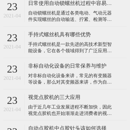
日常使用自动锁螺丝机过程中容易忽视哪些问题？
23
​自动锁螺丝机是通过各类电动、气动元器
2021-04
件实现螺丝的自动输送、拧紧、检测等工
序，通过设备来简化螺丝紧固工序，达到
减少人工数量及减少人工误操作带来的不
手持式螺丝机具有哪些优势
23
良因素。是一种典型的非标自动化设备。
手持式螺丝机是一款先进的高技术新型智
由于其属于非标自动化设备，具有可定制
2021-04
能设备，它在各个领域得到了广泛应用。
的特性，涉及螺丝紧固的产品都能获得相
比如我们常见的汽车生产加工行业，灯具
应的解决方案，应用领域较为广泛。那么
行业和各大电子产品生产中都离不开它。
平常使用自
非标自动化设备的日常保养与维护
23
想必大家一定十分好奇，手持式螺丝机的
对非标自动化设备来讲，常见的有变频器
优势到底有哪些。 1、多功能长时效 手持
2021-04
等设备，那么对其变频器来讲，作为自动
式螺丝机具备完善齐全的功能且长时效工
化领域不可或缺的部件，应如何对其进行
作的优势，该设备具有先进的超声技术熔
保养与维护呢? 首先就保养过程来讲，有些
接，移
视觉点胶机的三大应用
23
保养是需要每天进行的，比如对变频器的
由于近几年工业发展进程不断加快，因此
环境温度与湿度进行检查，因为其对变频
2021-04
视觉点胶机也开始渐渐走进消费者的视线
器会产生比较重要的影响，当环境过高的
中，并开始广泛应用于整个工业的应用领
时候是很容易导致变频器功率器件发生损
域且备受青睐。主要是因为它拥有超大储
坏，或
自动点胶机中点胶针头该如何选择