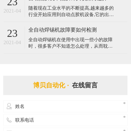
23
存的硬盘，以及附带视觉检测定位系统而
随着现在工业水平的不断提高,越来越多的
能够有效辅助程式编辑，实时追踪坐标轨
2021-04
行业开始应用到自动点胶机设备,它的出现
迹，大大提升编程的效率。那么拥有如此
替代了传统手动点胶作业方式,提升了产品
优势的视觉点胶机都有哪些应用呢？ 1、人
品质与效率。点胶针头在自动点胶机中扮
工智能
全自动焊锡机故障要如何检测
23
演着很重要的角色,不同的胶水需要配不同
全自动焊锡机在使用中出现一些小的故障
样式的点胶针头,它将直接与间接影响着点
2021-04
时，很多客户不知道怎么处理，从而耽误
胶机的点胶质量与效果,由此可见其点胶针
了自动进行生产的时间，造成一些损失。
头的重要性。那么自动点胶机中点胶
在遇到焊锡机不能焊锡等故障的时候，客
户可以第一时间跟我司反映，同时自己也
可以学习一些全自动焊锡机检测故障的方
法，做到有备无患。那么全自动焊锡机故
博贝自动化 ·
在线留言
障要如何检测? 1. 检测全自动焊锡机所有的
电