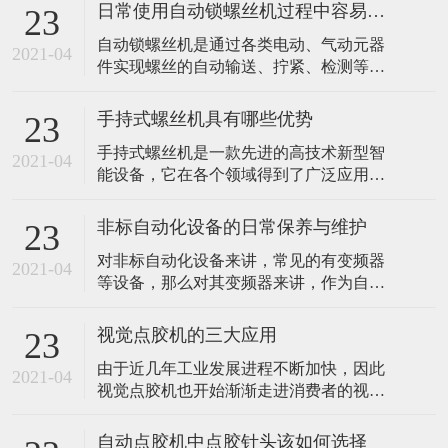
日常使用自动锁螺丝机过程中容易忽视哪些问题？
23
​自动锁螺丝机是通过各类电动、气动元器
2021-04
件实现螺丝的自动输送、拧紧、检测等工
序，通过设备来简化螺丝紧固工序，达到
减少人工数量及减少人工误操作带来的不
手持式螺丝机具有哪些优势
23
良因素。是一种典型的非标自动化设备。
手持式螺丝机是一款先进的高技术新型智
由于其属于非标自动化设备，具有可定制
2021-04
能设备，它在各个领域得到了广泛应用。
的特性，涉及螺丝紧固的产品都能获得相
比如我们常见的汽车生产加工行业，灯具
应的解决方案，应用领域较为广泛。那么
行业和各大电子产品生产中都离不开它。
平常使用自
非标自动化设备的日常保养与维护
23
想必大家一定十分好奇，手持式螺丝机的
对非标自动化设备来讲，常见的有变频器
优势到底有哪些。 1、多功能长时效 手持
2021-04
等设备，那么对其变频器来讲，作为自动
式螺丝机具备完善齐全的功能且长时效工
化领域不可或缺的部件，应如何对其进行
作的优势，该设备具有先进的超声技术熔
保养与维护呢? 首先就保养过程来讲，有些
接，移
视觉点胶机的三大应用
23
保养是需要每天进行的，比如对变频器的
由于近几年工业发展进程不断加快，因此
环境温度与湿度进行检查，因为其对变频
2021-04
视觉点胶机也开始渐渐走进消费者的视线
器会产生比较重要的影响，当环境过高的
中，并开始广泛应用于整个工业的应用领
时候是很容易导致变频器功率器件发生损
域且备受青睐。主要是因为它拥有超大储
坏，或
自动点胶机中点胶针头该如何选择