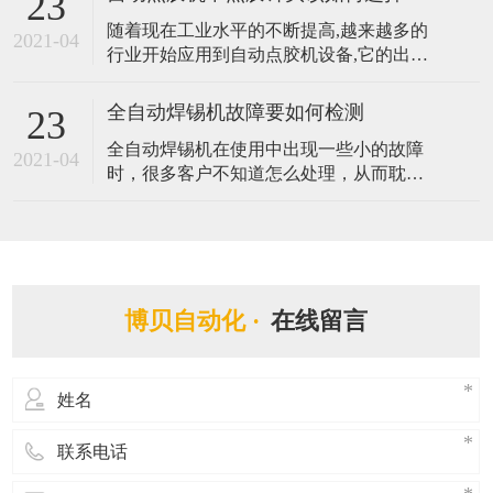
23
存的硬盘，以及附带视觉检测定位系统而
随着现在工业水平的不断提高,越来越多的
能够有效辅助程式编辑，实时追踪坐标轨
2021-04
行业开始应用到自动点胶机设备,它的出现
迹，大大提升编程的效率。那么拥有如此
替代了传统手动点胶作业方式,提升了产品
优势的视觉点胶机都有哪些应用呢？ 1、人
品质与效率。点胶针头在自动点胶机中扮
工智能
全自动焊锡机故障要如何检测
23
演着很重要的角色,不同的胶水需要配不同
全自动焊锡机在使用中出现一些小的故障
样式的点胶针头,它将直接与间接影响着点
2021-04
时，很多客户不知道怎么处理，从而耽误
胶机的点胶质量与效果,由此可见其点胶针
了自动进行生产的时间，造成一些损失。
头的重要性。那么自动点胶机中点胶
在遇到焊锡机不能焊锡等故障的时候，客
户可以第一时间跟我司反映，同时自己也
可以学习一些全自动焊锡机检测故障的方
法，做到有备无患。那么全自动焊锡机故
博贝自动化 ·
在线留言
障要如何检测? 1. 检测全自动焊锡机所有的
电