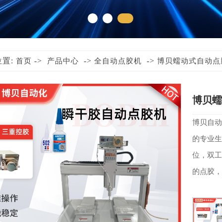
位置:
->
->
->
首页
产品中心
全自动点胶机
博贝蠕动式自动点
博贝蠕
​​博贝
的专业生
位，双工
的点胶，