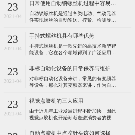
日常使用自动锁螺丝机过程中容易忽视哪些问题？
23
​自动锁螺丝机是通过各类电动、气动元器
2021-04
件实现螺丝的自动输送、拧紧、检测等工
序，通过设备来简化螺丝紧固工序，达到
减少人工数量及减少人工误操作带来的不
手持式螺丝机具有哪些优势
23
良因素。是一种典型的非标自动化设备。
手持式螺丝机是一款先进的高技术新型智
由于其属于非标自动化设备，具有可定制
2021-04
能设备，它在各个领域得到了广泛应用。
的特性，涉及螺丝紧固的产品都能获得相
比如我们常见的汽车生产加工行业，灯具
应的解决方案，应用领域较为广泛。那么
行业和各大电子产品生产中都离不开它。
平常使用自
非标自动化设备的日常保养与维护
23
想必大家一定十分好奇，手持式螺丝机的
对非标自动化设备来讲，常见的有变频器
优势到底有哪些。 1、多功能长时效 手持
2021-04
等设备，那么对其变频器来讲，作为自动
式螺丝机具备完善齐全的功能且长时效工
化领域不可或缺的部件，应如何对其进行
作的优势，该设备具有先进的超声技术熔
保养与维护呢? 首先就保养过程来讲，有些
接，移
视觉点胶机的三大应用
23
保养是需要每天进行的，比如对变频器的
由于近几年工业发展进程不断加快，因此
环境温度与湿度进行检查，因为其对变频
2021-04
视觉点胶机也开始渐渐走进消费者的视线
器会产生比较重要的影响，当环境过高的
中，并开始广泛应用于整个工业的应用领
时候是很容易导致变频器功率器件发生损
域且备受青睐。主要是因为它拥有超大储
坏，或
自动点胶机中点胶针头该如何选择