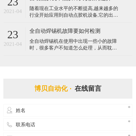
23
存的硬盘，以及附带视觉检测定位系统而
随着现在工业水平的不断提高,越来越多的
能够有效辅助程式编辑，实时追踪坐标轨
2021-04
行业开始应用到自动点胶机设备,它的出现
迹，大大提升编程的效率。那么拥有如此
替代了传统手动点胶作业方式,提升了产品
优势的视觉点胶机都有哪些应用呢？ 1、人
品质与效率。点胶针头在自动点胶机中扮
工智能
全自动焊锡机故障要如何检测
23
演着很重要的角色,不同的胶水需要配不同
全自动焊锡机在使用中出现一些小的故障
样式的点胶针头,它将直接与间接影响着点
2021-04
时，很多客户不知道怎么处理，从而耽误
胶机的点胶质量与效果,由此可见其点胶针
了自动进行生产的时间，造成一些损失。
头的重要性。那么自动点胶机中点胶
在遇到焊锡机不能焊锡等故障的时候，客
户可以第一时间跟我司反映，同时自己也
可以学习一些全自动焊锡机检测故障的方
法，做到有备无患。那么全自动焊锡机故
博贝自动化 ·
在线留言
障要如何检测? 1. 检测全自动焊锡机所有的
电