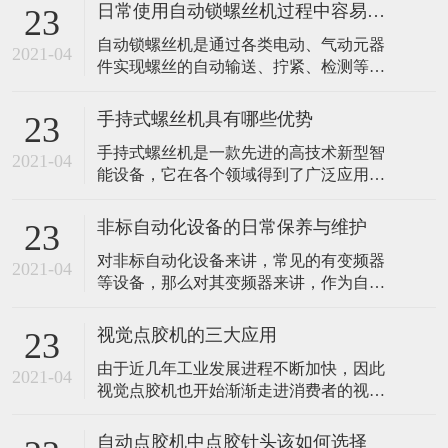
日常使用自动锁螺丝机过程中容易忽视哪些问题？
23
​自动锁螺丝机是通过各类电动、气动元器
2021-04
件实现螺丝的自动输送、拧紧、检测等工
序，通过设备来简化螺丝紧固工序，达到
减少人工数量及减少人工误操作带来的不
手持式螺丝机具有哪些优势
23
良因素。是一种典型的非标自动化设备。
手持式螺丝机是一款先进的高技术新型智
由于其属于非标自动化设备，具有可定制
2021-04
能设备，它在各个领域得到了广泛应用。
的特性，涉及螺丝紧固的产品都能获得相
比如我们常见的汽车生产加工行业，灯具
应的解决方案，应用领域较为广泛。那么
行业和各大电子产品生产中都离不开它。
平常使用自
非标自动化设备的日常保养与维护
23
想必大家一定十分好奇，手持式螺丝机的
对非标自动化设备来讲，常见的有变频器
优势到底有哪些。 1、多功能长时效 手持
2021-04
等设备，那么对其变频器来讲，作为自动
式螺丝机具备完善齐全的功能且长时效工
化领域不可或缺的部件，应如何对其进行
作的优势，该设备具有先进的超声技术熔
保养与维护呢? 首先就保养过程来讲，有些
接，移
视觉点胶机的三大应用
23
保养是需要每天进行的，比如对变频器的
由于近几年工业发展进程不断加快，因此
环境温度与湿度进行检查，因为其对变频
2021-04
视觉点胶机也开始渐渐走进消费者的视线
器会产生比较重要的影响，当环境过高的
中，并开始广泛应用于整个工业的应用领
时候是很容易导致变频器功率器件发生损
域且备受青睐。主要是因为它拥有超大储
坏，或
自动点胶机中点胶针头该如何选择