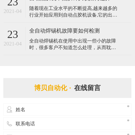
23
存的硬盘，以及附带视觉检测定位系统而
随着现在工业水平的不断提高,越来越多的
能够有效辅助程式编辑，实时追踪坐标轨
2021-04
行业开始应用到自动点胶机设备,它的出现
迹，大大提升编程的效率。那么拥有如此
替代了传统手动点胶作业方式,提升了产品
优势的视觉点胶机都有哪些应用呢？ 1、人
品质与效率。点胶针头在自动点胶机中扮
工智能
全自动焊锡机故障要如何检测
23
演着很重要的角色,不同的胶水需要配不同
全自动焊锡机在使用中出现一些小的故障
样式的点胶针头,它将直接与间接影响着点
2021-04
时，很多客户不知道怎么处理，从而耽误
胶机的点胶质量与效果,由此可见其点胶针
了自动进行生产的时间，造成一些损失。
头的重要性。那么自动点胶机中点胶
在遇到焊锡机不能焊锡等故障的时候，客
户可以第一时间跟我司反映，同时自己也
可以学习一些全自动焊锡机检测故障的方
法，做到有备无患。那么全自动焊锡机故
博贝自动化 ·
在线留言
障要如何检测? 1. 检测全自动焊锡机所有的
电