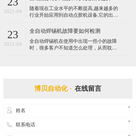
23
存的硬盘，以及附带视觉检测定位系统而
随着现在工业水平的不断提高,越来越多的
能够有效辅助程式编辑，实时追踪坐标轨
2021-04
行业开始应用到自动点胶机设备,它的出现
迹，大大提升编程的效率。那么拥有如此
替代了传统手动点胶作业方式,提升了产品
优势的视觉点胶机都有哪些应用呢？ 1、人
品质与效率。点胶针头在自动点胶机中扮
工智能
全自动焊锡机故障要如何检测
23
演着很重要的角色,不同的胶水需要配不同
全自动焊锡机在使用中出现一些小的故障
样式的点胶针头,它将直接与间接影响着点
2021-04
时，很多客户不知道怎么处理，从而耽误
胶机的点胶质量与效果,由此可见其点胶针
了自动进行生产的时间，造成一些损失。
头的重要性。那么自动点胶机中点胶
在遇到焊锡机不能焊锡等故障的时候，客
户可以第一时间跟我司反映，同时自己也
可以学习一些全自动焊锡机检测故障的方
法，做到有备无患。那么全自动焊锡机故
博贝自动化 ·
在线留言
障要如何检测? 1. 检测全自动焊锡机所有的
电