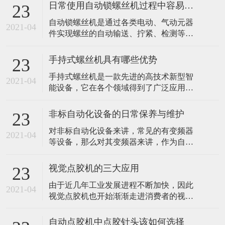
日常使用自动锁螺丝机过程中容易忽视哪些问题？
23
​自动锁螺丝机是通过各类电动、气动元器
2021-04
件实现螺丝的自动输送、拧紧、检测等工
序，通过设备来简化螺丝紧固工序，达到
减少人工数量及减少人工误操作带来的不
手持式螺丝机具有哪些优势
23
良因素。是一种典型的非标自动化设备。
手持式螺丝机是一款先进的高技术新型智
由于其属于非标自动化设备，具有可定制
2021-04
能设备，它在各个领域得到了广泛应用。
的特性，涉及螺丝紧固的产品都能获得相
比如我们常见的汽车生产加工行业，灯具
应的解决方案，应用领域较为广泛。那么
行业和各大电子产品生产中都离不开它。
平常使用自
非标自动化设备的日常保养与维护
23
想必大家一定十分好奇，手持式螺丝机的
对非标自动化设备来讲，常见的有变频器
优势到底有哪些。 1、多功能长时效 手持
2021-04
等设备，那么对其变频器来讲，作为自动
式螺丝机具备完善齐全的功能且长时效工
化领域不可或缺的部件，应如何对其进行
作的优势，该设备具有先进的超声技术熔
保养与维护呢? 首先就保养过程来讲，有些
接，移
视觉点胶机的三大应用
23
保养是需要每天进行的，比如对变频器的
由于近几年工业发展进程不断加快，因此
环境温度与湿度进行检查，因为其对变频
2021-04
视觉点胶机也开始渐渐走进消费者的视线
器会产生比较重要的影响，当环境过高的
中，并开始广泛应用于整个工业的应用领
时候是很容易导致变频器功率器件发生损
域且备受青睐。主要是因为它拥有超大储
坏，或
自动点胶机中点胶针头该如何选择